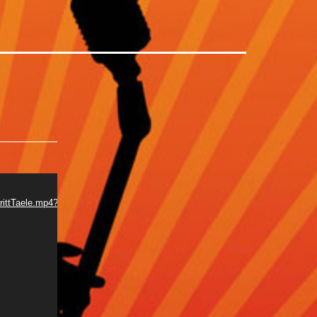
Come Together:
Video-
Media error: Format(s) not supported or s
Datei herunterladen: http://sunday-afternoon.de/w
trittTaele.mp4?_=1
Player
content/uploads/2023/12/ComeTogether_Auftritt