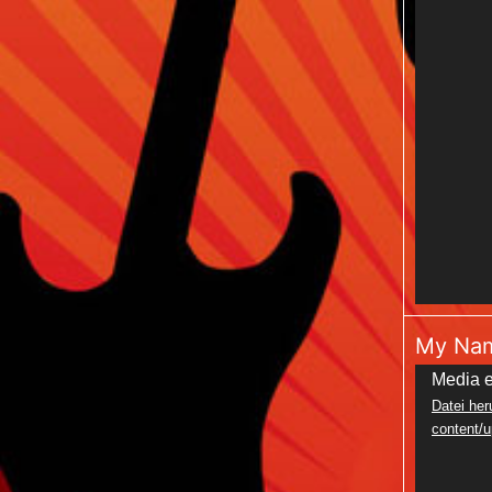
My Nam
Video-
Media e
Datei her
Player
content/