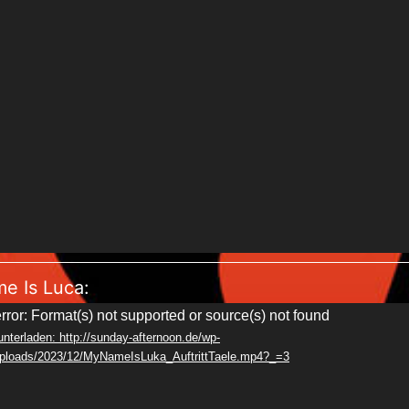
e Is Luca:
rror: Format(s) not supported or source(s) not found
unterladen: http://sunday-afternoon.de/wp-
uploads/2023/12/MyNameIsLuka_AuftrittTaele.mp4?_=3