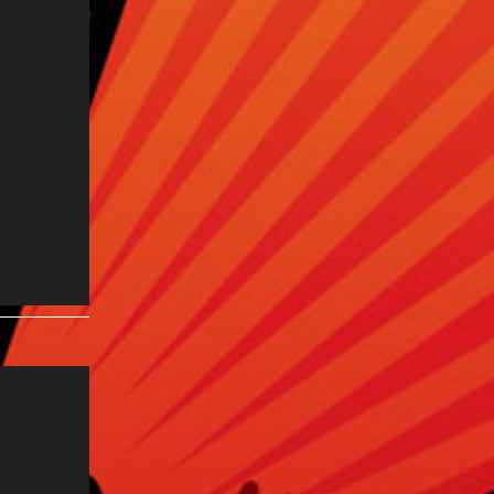
Hit The Road Jack:
Video-
Media error: Format(s) not supported or s
Datei herunterladen: http://sunday-afternoon.de/w
Player
content/uploads/2023/12/HitTheRoadJack_Auftrit