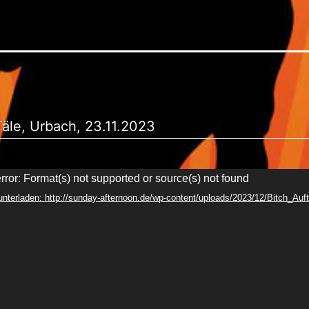
 Täle, Urbach, 23.11.2023
rror: Format(s) not supported or source(s) not found
unterladen: http://sunday-afternoon.de/wp-content/uploads/2023/12/Bitch_Auf